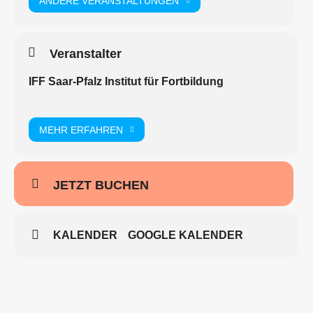
ANDERE VERANSTALTUNGEN
Im Fokus stehen frühe pragmatisch-kommunikative
Fähigkeiten (wie Blickkontakt und Triangulierung, Entdeckung
Veranstalter
des kommunikativen Sinns von Sprache), nonverbale
Entwicklungsbereiche (z. B. Spielentwicklung,
IFF Saar-Pfalz Institut für Fortbildung
Kategorisierungsfähigkeit, Wahrnehmung) und semantisch-
lexikalische Fähigkeiten.
MEHR ERFAHREN
Entsprechende Therapiemethoden, wie beispielsweise die
Anregung zum symbolischen Spiel, nonverbales Klassifizieren,
Exploration oder Modellieren, werden unter Einbezug des
aktuellen Forschungsstandes erläutert.
JETZT BUCHEN
Ebenso wird besprochen, wie Angehörige an der
Sprachtherapie partizipieren können.
KALENDER
GOOGLE KALENDER
Durch Fallbeispiele und praxisnahe Übungen wird das Erlernte
veranschaulicht und das Wissen vertieft. Gerne können auch
Fallbeispiele der Seminarteilnehmerinnen besprochen werden.