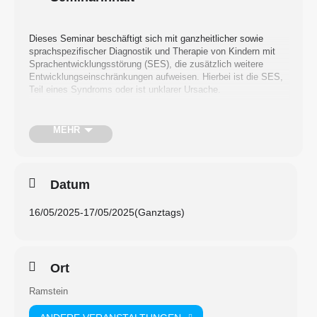
Dieses Seminar beschäftigt sich mit ganzheitlicher sowie
sprachspezifischer Diagnostik und Therapie von Kindern mit
Sprachentwicklungsstörung (SES), die zusätzlich weitere
Entwicklungseinschränkungen aufweisen. Hierbei ist die SES,
Teil eines Syndroms oder ist unklarer Ursache.
Es geht um Kinder, deren Fähigkeiten auf folgenden Ebenen
MEHR
eingeschränkt sind:
Semantik-Lexikon, Pragmatik-Kommunikation, Wahrnehmung
Datum
und /oder Kognition. Es wird von einer „semantisch-
lexikalischen Störung im Rahmen eines supramodal-
16/05/2025
-
17/05/2025
(Ganztags)
konzeptuellen Defizits“ (Rupp, 2013) oder einem „Late Talker-
Sprachprofil“ gesprochen.
Ort
Im Seminar werden gängige Diagnostikmaterialien und
Vorgehensweisen zur Erstellung eines individuellen
Ramstein
Entwicklungsprofils vorgestellt und diskutiert. Daraufhin werden
modell- und entwicklungsorientierte Therapieziele abgeleitet.