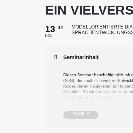
EIN VIELVE
13
MODELLORIENTIERTE DIA
14
SPRACHENTWICKLUNGSST
NOV
Seminarinhalt
Dieses Seminar beschäftigt sich mit 
(SES), die zusätzlich weitere Entwic
Kinder, deren Fähigkeiten auf folg
Kognition. Es wird von einer „seman
Talker-Sprachprofil“ gesprochen.
MEHR
Im Seminar werden gängige Diagnostik
diskutiert. Daraufhin werden modell-
Fähigkeiten (wie Blickkontakt und T
Spielentwicklung, Kategorisierungsf