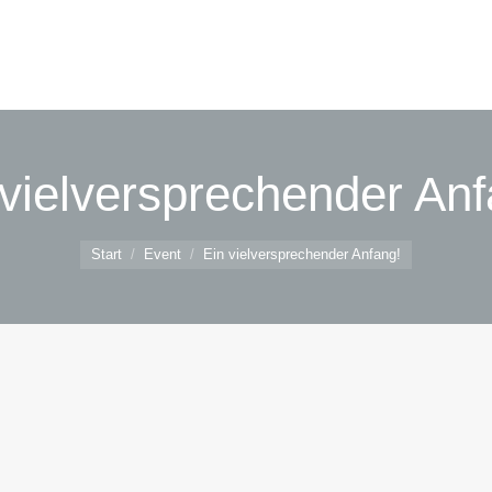
 vielversprechender Anf
Sie befinden sich hier:
Start
Event
Ein vielversprechender Anfang!