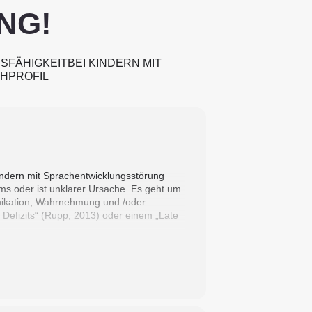
NG!
FÄHIGKEITBEI KINDERN MIT
HPROFIL
Kindern mit Sprachentwicklungsstörung
oms oder ist unklarer Ursache. Es geht um
nikation, Wahrnehmung und /oder
Defizits“ (Rupp, 2013) oder einem „Late
twicklungsprofils vorgestellt und
n frühe pragmatisch-kommunikative
verbale Entwicklungsbereiche (z. B.