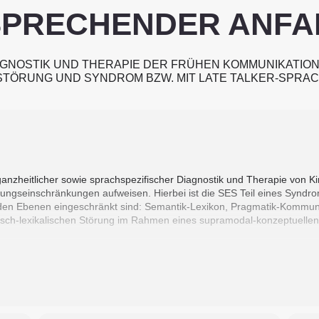
RSPRECHENDER ANFA
GNOSTIK UND THERAPIE DER FRÜHEN KOMMUNIKATIONS
ÖRUNG UND SYNDROM BZW. MIT LATE TALKER-SPRAC
ganzheitlicher sowie sprachspezifischer Diagnostik und Therapie von 
klungseinschränkungen aufweisen. Hierbei ist die SES Teil eines Syndr
enden Ebenen eingeschränkt sind: Semantik-Lexikon, Pragmatik-Kommu
tisch-lexikalischen Störung im Rahmen eines supramodal-konzeptuellen 
materialien und Vorgehensweisen zur Erstellung eines individuellen En
 und entwicklungsorientierte Therapieziele abgeleitet. Im Fokus stehe
riangulierung, Entdeckung des kommunikativen Sinns von Sprache), non
ähigkeit, Wahrnehmung) und semantisch-lexikalische Fähigkeiten.